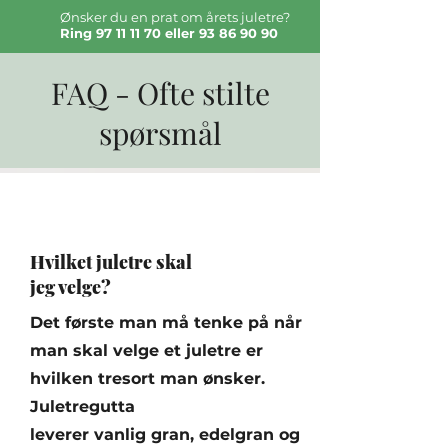
Ønsker du en prat om årets juletre?
Ring
97 11 11 70
eller
93 86 90 90
FAQ - Ofte stilte
spørsmål
Hvilket juletre skal
jeg velge?
Det første man må tenke på når
man skal velge et juletre er
hvilken tresort man ønsker.
Juletregutta
leverer vanlig gran, edelgran og