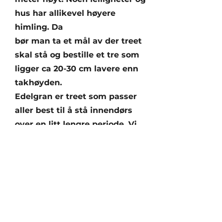
hus har allikevel høyere
himling. Da
bør man ta et mål av der treet
skal stå og bestille et tre som
ligger ca 20-30 cm lavere enn
takhøyden.
Edelgran er treet som passer
aller best til å stå innendørs
over en litt lengre periode. Vi
leverer
edelgraner i størrelse 2-4 meter
til innendørs bruk. Vi leverer
også føtter til disse som kan
vannes.
Men, hva med juletre som skal